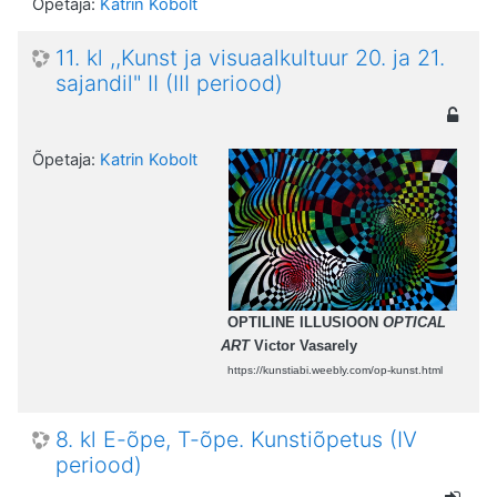
Õpetaja:
Katrin Kobolt
11. kl ,,Kunst ja visuaalkultuur 20. ja 21.
sajandil" II (III periood)
Õpetaja:
Katrin Kobolt
OPTILINE ILLUSIOON
OPTICAL
ART
Victor Vasarely
https://kunstiabi.weebly.com/op-kunst.html
8. kl E-õpe, T-õpe. Kunstiõpetus (IV
periood)