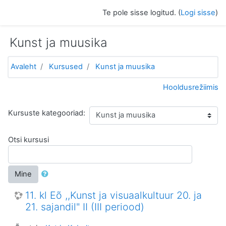
Jäta vahele peasisuni
Te pole sisse logitud. (
Logi sisse
)
Kunst ja muusika
Avaleht
Kursused
Kunst ja muusika
Hooldusrežiimis
Kursuste kategooriad:
Otsi kursusi
Mine
11. kl Eõ ,,Kunst ja visuaalkultuur 20. ja
21. sajandil" II (III periood)